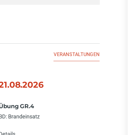
VERANSTALTUNGEN
21.08.2026
28.0
Übung GR.4
Übung 
BD: Brandeinsatz
BD: Bran
Details
Details