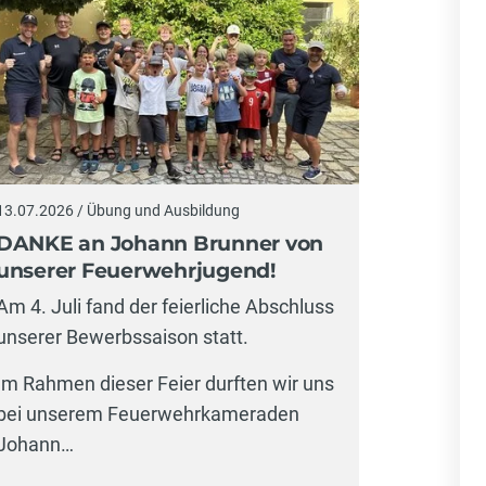
13.07.2026 / Übung und Ausbildung
13.07.2026
DANKE an Johann Brunner von
Realit
unserer Feuerwehrjugend!
Gasexp
Gebäud
Am 4. Juli fand der feierliche Abschluss
Ein ansp
unserer Bewerbssaison statt.
aktuelles
Im Rahmen dieser Feier durften wir uns
Zugsübun
bei unserem Feuerwehrkameraden
im Mitt
Johann…
eine…