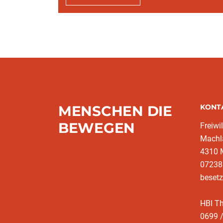
MENSCHEN DIE
KONT
BEWEGEN
Freiwi
Machl
4310 
07238 
besetz
HBI T
0699 